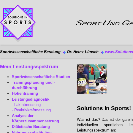
Sportwissenschaftliche Beratung
Dr. Heinz Lünsch
www.Solutions-
Mein Leistungsspektrum:
Sportwissenschaftliche Studien
Trainingsplanung und -
durchführung
Höhentraining
Leistungsdiagnostik
Laktatmessung
Solutions In Sports!
Reaktivkraftmessung
Analyse der
Was ist das? Das ist der ganzhe
Körperzusammensetzung
individuellen sportlichen 
Diätetische Beratung
Leistungsspektrum an:
Nahrungssubstitution