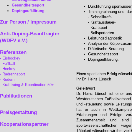
Gesundheitssport
Durchführung sportwissen
Dopingaufklärung
Trainingsplanung und -dur
- Schnellkraft-
Zur Person / Impressum
- Kraftausdauer-
- Kraftsport-
- Ballsportarten
Anti-Doping-Beauftragter
Leistungsdiagnostik
(WDFV e.V.)
Analyse der Körperzusa
Diätetische Beratung
Referenzen
Gesundheitssport
Eishockey
Dopingaufklärung.
Fußball
Hockey
Einen sportlichen Erfolg wünsch
Radrennsport
Ihr Dr. Heinz Lünsch
Rudern
Krafttraing & Koordination 50+
Geleitwort
Dr. Heinz Lünsch ist einer uns
Publikationen
Westdeutschen Fußballverband.
und -steuerung sowie Leistungs
hat er auch in Wettkampfspo
Preisgestaltung
Erfahrungen und Erfolge vor
Zusammenarbeit und sind 
Kooperationspartner
sportwissenschaftlichen Frag
Tätigkeit wünschen wir ihm viel E