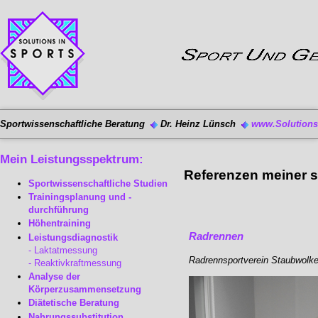
Sportwissenschaftliche Beratung
Dr. Heinz Lünsch
www.Solutions-
Mein Leistungsspektrum:
Referenzen meiner s
Sportwissenschaftliche Studien
Trainingsplanung und -
durchführung
Höhentraining
Radrennen
Leistungsdiagnostik
Laktatmessung
Radrennsportverein Staubwolke 
Reaktivkraftmessung
Analyse der
Körperzusammensetzung
Diätetische Beratung
Nahrungssubstitution