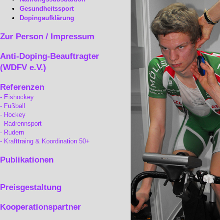
Gesundheitssport
Dopingaufklärung
Zur Person / Impressum
Anti-Doping-Beauftragter
(WDFV e.V.)
Referenzen
Eishockey
Fußball
Hockey
Radrennsport
Rudern
Krafttraing & Koordination 50+
Publikationen
Preisgestaltung
Kooperationspartner