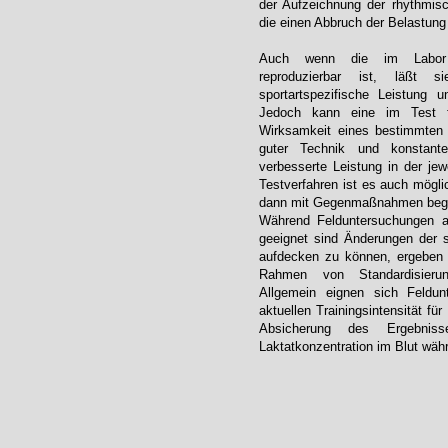
der Aufzeichnung der rhythmisc
die einen Abbruch der Belastun
Auch wenn die im Labor ge
reproduzierbar ist, läßt 
sportartspezifische Leistung 
Jedoch kann eine im Test fes
Wirksamkeit eines bestimmten T
guter Technik und konstant
verbesserte Leistung in der jew
Testverfahren ist es auch mögli
dann mit Gegenmaßnahmen bege
Während Felduntersuchungen auf
geeignet sind Änderungen der sp
aufdecken zu können, ergeben s
Rahmen von Standardisierung
Allgemein eignen sich Feldun
aktuellen Trainingsintensität f
Absicherung des Ergebnis
Laktatkonzentration im Blut wäh