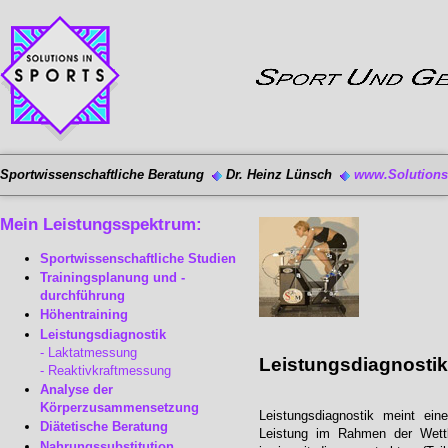
Sportwissenschaftliche Beratung
Dr. Heinz Lünsch
www.Solutions-
Mein Leistungsspektrum:
Sportwissenschaftliche Studien
Trainingsplanung und -
durchführung
Höhentraining
Leistungsdiagnostik
Laktatmessung
Leistungsdiagnosti
Reaktivkraftmessung
Analyse der
Körperzusammensetzung
Leistungsdiagnostik meint ein
Diätetische Beratung
Leistung im Rahmen der Wettka
Nahrungssubstitution