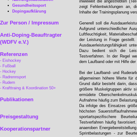
inwieweit die angestrebten (Teil
Gesundheitssport
zeigt Fehlentwicklungen an, 
Dopingaufklärung
Inhalte der Trainingsplanung ver
Zur Person / Impressum
Generell soll die Ausdauerleistu
Aufgrund unterschiedlicher Au
Luftfeuchtigkeit, Materialbescha
Anti-Doping-Beauftragter
der Leistung in Frage gestellt
(WDFV e.V.)
Ausdauerleistungsfähigkeit unte
Dazu bedient sich die Leistu
Referenzen
Testverfahren. In der Regel w
Eishockey
dem Laufband oder mit Hilfe der
Fußball
Hockey
Bei der Laufband- und Ruderarb
Radrennsport
allgemeinen höhere Werte für d
Rudern
Grund dafür besteht darin, das
Krafttraing & Koordination 50+
größere Muskelgruppen aktiv s
ermüdete Oberschenkelmuskula
Publikationen
Aufnahme häufig zum Belastungsa
Da infolge des Einsatzes größ
höchsten Sauerstoffaufnahmew
Preisgestaltung
sportartspezifischere Beurt
Testverfahren häufig favorisiert
anaeroben Energiebereitstellung
Kooperationspartner
Sprintbelastungen - zur Beurt