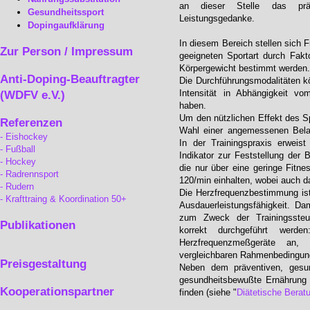
an dieser Stelle das präve
Gesundheitssport
Leistungsgedanke.
Dopingaufklärung
In diesem Bereich stellen sich F
Zur Person / Impressum
geeigneten Sportart durch Fak
Körpergewicht bestimmt werden
Anti-Doping-Beauftragter
Die Durchführungsmodalitäten kö
Intensität in Abhängigkeit v
(WDFV e.V.)
haben.
Um den nützlichen Effekt des Spo
Referenzen
Wahl einer angemessenen Belas
Eishockey
In der Trainingspraxis erweist
Fußball
Indikator zur Feststellung der 
Hockey
die nur über eine geringe Fitne
Radrennsport
120/min einhalten, wobei auch d
Rudern
Die Herzfrequenzbestimmung ist 
Krafttraing & Koordination 50+
Ausdauerleistungsfähigkeit. Da
zum Zweck der Trainingsste
Publikationen
korrekt durchgeführt werd
Herzfrequenzmeßgeräte an
vergleichbaren Rahmenbedingung
Preisgestaltung
Neben dem präventiven, gesund
gesundheitsbewußte Ernährung s
Kooperationspartner
finden (siehe "
Diätetische Berat