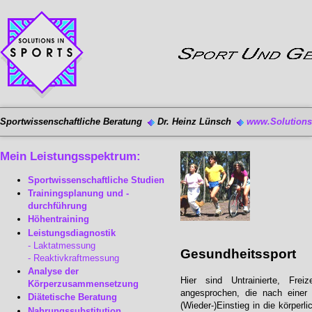
Sportwissenschaftliche Beratung
Dr. Heinz Lünsch
www.Solutions-
Mein Leistungsspektrum:
Sportwissenschaftliche Studien
Trainingsplanung und -
durchführung
Höhentraining
Leistungsdiagnostik
Laktatmessung
Gesundheitssport
Reaktivkraftmessung
Analyse der
Hier sind Untrainierte, Freiz
Körperzusammensetzung
angesprochen, die nach einer
Diätetische Beratung
(Wieder-)Einstieg in die körperl
Nahrungssubstitution